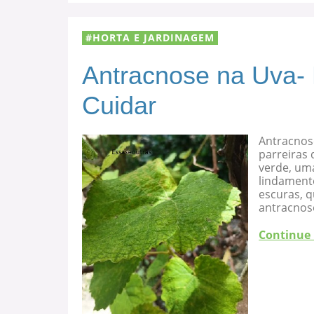
HORTA E JARDINAGEM
Antracnose na Uva-
Cuidar
Antracnos
parreiras 
verde, uma
lindament
escuras, 
antracnose
Continue