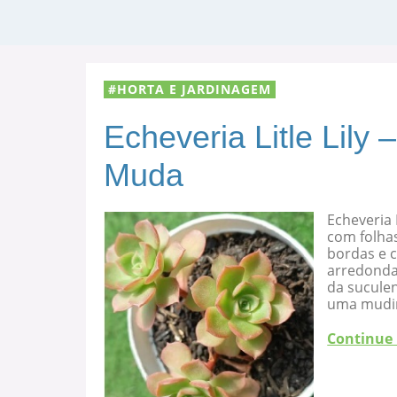
HORTA E JARDINAGEM
Echeveria Litle Lily
Muda
Echeveria 
com folha
bordas e c
arredondad
da suculen
uma mudi
Continue