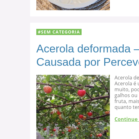
SEM CATEGORIA
Acerola deformada –
Causada por Percev
Acerola d
Acerola é 
muito, po
galhos ou
fruta, mai
quanto te
Continue