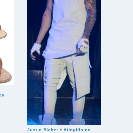
os,
Justin Bieber é Atingido no