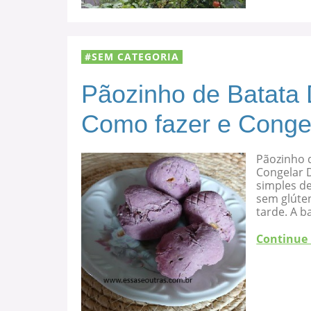
SEM CATEGORIA
Pãozinho de Batata 
Como fazer e Conge
Pãozinho d
Congelar D
simples de
sem glúten
tarde. A b
Continue