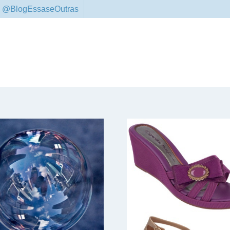
 @BlogEssaseOutras