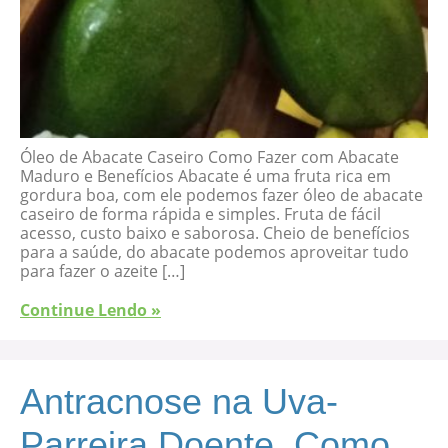
Óleo de Abacate Caseiro Como Fazer com Abacate
Maduro e Benefícios Abacate é uma fruta rica em
gordura boa, com ele podemos fazer óleo de abacate
caseiro de forma rápida e simples. Fruta de fácil
acesso, custo baixo e saborosa. Cheio de benefícios
para a saúde, do abacate podemos aproveitar tudo
para fazer o azeite […]
Continue Lendo »
Antracnose na Uva-
Parreira Doente, Como