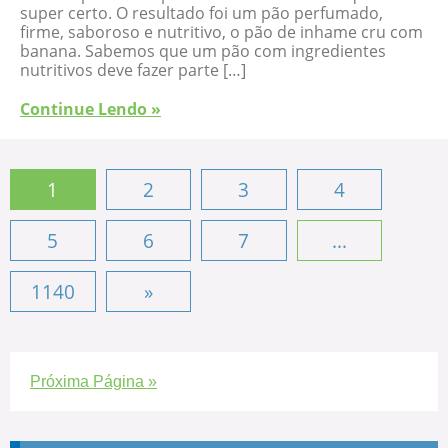
super certo. O resultado foi um pão perfumado,
firme, saboroso e nutritivo, o pão de inhame cru com
banana. Sabemos que um pão com ingredientes
nutritivos deve fazer parte […]
Continue Lendo »
1
2
3
4
5
6
7
...
1140
»
Próxima Página »