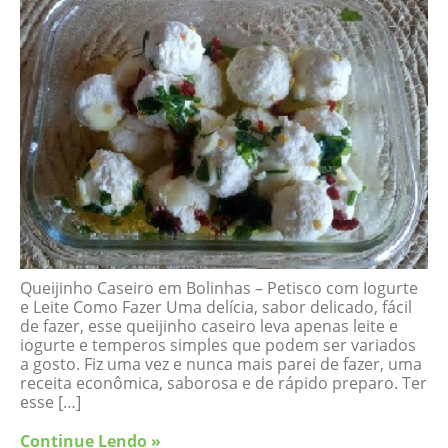
Queijinho Caseiro em Bolinhas – Petisco com Iogurte
e Leite Como Fazer Uma delícia, sabor delicado, fácil
de fazer, esse queijinho caseiro leva apenas leite e
iogurte e temperos simples que podem ser variados
a gosto. Fiz uma vez e nunca mais parei de fazer, uma
receita econômica, saborosa e de rápido preparo. Ter
esse […]
Continue Lendo »