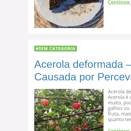
Continue
SEM CATEGORIA
Acerola deformada –
Causada por Percev
Acerola d
Acerola é 
muito, po
galhos ou
fruta, mai
quanto te
Continue