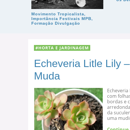
Movimento Tropicalista,
Importância Festivais MPB,
Formação Divulgação
HORTA E JARDINAGEM
Echeveria Litle Lily
Muda
Echeveria 
com folha
bordas e c
arredondad
da suculen
uma mudi
Continue