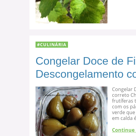
CULINÁRIA
Congelar Doce de F
Descongelamento co
Congelar 
correto C
frutíferas
com os pá
verde que 
em calda 
Continue