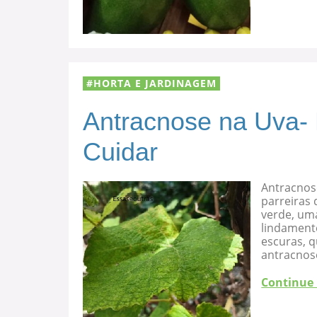
HORTA E JARDINAGEM
Antracnose na Uva-
Cuidar
Antracnos
parreiras 
verde, uma
lindament
escuras, 
antracnose
Continue