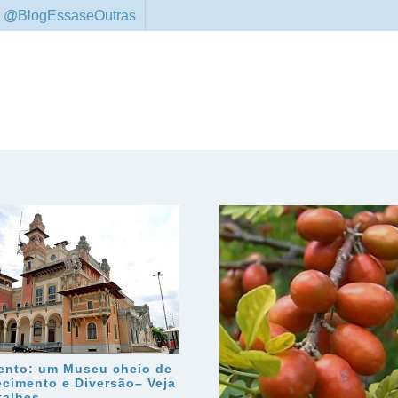
 @BlogEssaseOutras
ento: um Museu cheio de
cimento e Diversão– Veja
talhes