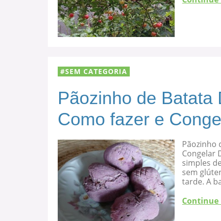
SEM CATEGORIA
Pãozinho de Batata 
Como fazer e Conge
Pãozinho d
Congelar D
simples de
sem glúten
tarde. A b
Continue