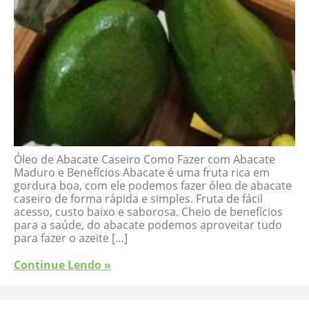
Óleo de Abacate Caseiro Como Fazer com Abacate
Maduro e Benefícios Abacate é uma fruta rica em
gordura boa, com ele podemos fazer óleo de abacate
caseiro de forma rápida e simples. Fruta de fácil
acesso, custo baixo e saborosa. Cheio de benefícios
para a saúde, do abacate podemos aproveitar tudo
para fazer o azeite […]
Continue Lendo »