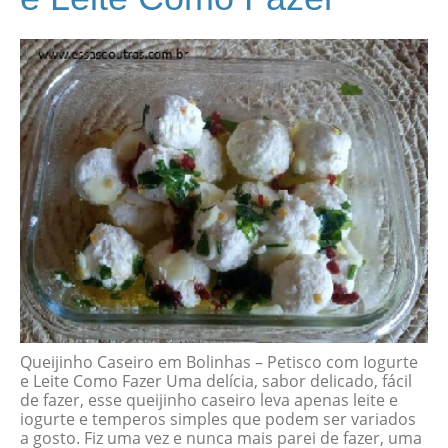
Queijinho Caseiro em Bolinhas – Petisco com Iogurte
e Leite Como Fazer Uma delícia, sabor delicado, fácil
de fazer, esse queijinho caseiro leva apenas leite e
iogurte e temperos simples que podem ser variados
a gosto. Fiz uma vez e nunca mais parei de fazer, uma