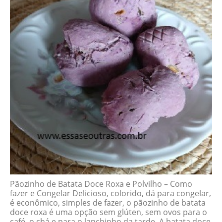
Pãozinho de Batata Doce Roxa e Polvilho – Como
fazer e Congelar Delicioso, colorido, dá para congelar,
é econômico, simples de fazer, o pãozinho de batata
doce roxa é uma opção sem glúten, sem ovos para o
café, o chá e para o lanchinho da tarde. A batata doce