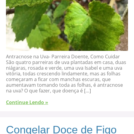
Antracnose na Uva- Parreira Doente, Como Cuidar
São quatro parreiras de uva plantadas em casa, duas
niágaras, rosada e verde, uma uva Isabel e uma uva
vitória, todas crescendo lindamente, mas as folhas
começaram a ficar com manchas escuras, que
aumentavam tomando toda as folhas, é antracnose
na uva? O que fazer, que doença é […]
Continue Lendo »
Congelar Doce de Figo